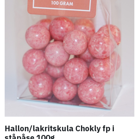
Hallon/lakritskula Chokly fp i
ståpåse 100g