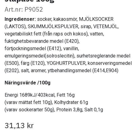
Art.nr: P9052
Ingredienser:
socker, kakaosmör, MJÖLKSOCKER
(LAKTOS), SKUMMJÖLKSPULVER, sirap, VETEMJÖL,
vegetabiliskt fett (från raps och kokos), vatten,
fuktighetsbevarande medel (E420),
förtjockningsmedel (E412), vanillin,
emulgeringsmedel(solroslecitin), surhetsreglerande medel
(E500), färg (E120), YOGHURTPULVER, konserveringsmedel
(E202), salt, aromer, ytbehandlingsmedel (E414,E904)
Näringsvärde /100g
Energi 1689kJ/403kcal, Fett 16g
(varav mättat fett 10g), Kolhydrater 61g
(varav sockerarter 50g), Protein 3,8g, Salt 0,1g
31,13
kr