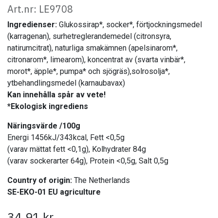
Art.nr: LE9708
Ingredienser:
Glukossirap*, socker*, förtjockningsmedel
(karragenan), surhetreglerandemedel (citronsyra,
natirumcitrat), naturliga smakämnen (apelsinarom*,
citronarom*, limearom), koncentrat av (svarta vinbär*,
morot*, äpple*, pumpa* och sjögräs),solrosolja*,
ytbehandlingsmedel (karnaubavax)
Kan innehålla spår av vete!
*Ekologisk ingrediens
Näringsvärde /100g
Energi 1456kJ/343kcal, Fett <0,5g
(varav mättat fett <0,1g), Kolhydrater 84g
(varav sockerarter 64g), Protein <0,5g, Salt 0,5g
Country of origin:
The Netherlands
SE-EKO-01
EU agriculture
34,91
kr