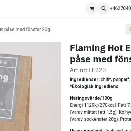
Kontakta oss
+462784
un påse med fönster 20g
Flaming Hot 
påse med fön
Art.nr: LE220
Ingredienser:
chili*, peppar*,
*Ekologisk ingrediens
Näringsvärde/100g
Energi 1129kj/270kcal, Fett 7
(Varav mättat fett 1,5g), Kolh
(Varav sockerarter 28g), Prote
Ursprungsland:
Tyskland-mi