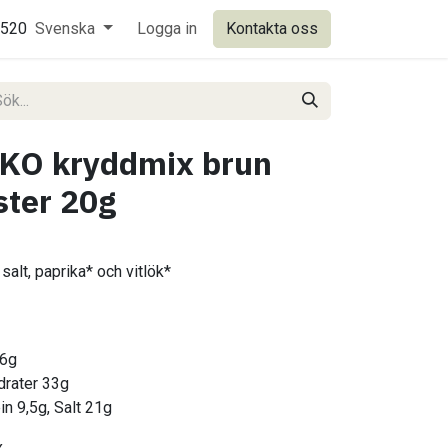
0520
Svenska
Logga in
Kontakta oss
EKO kryddmix brun
ster 20g
 salt, paprika* och vitlök*
,6g
ydrater 33g
in 9,5g, Salt 21g
x