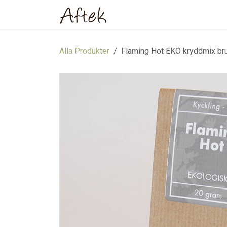
Hoppa till innehåll
Hem
Webbutik
Om oss
Alla Produkter
Flaming Hot EKO kryddmix br