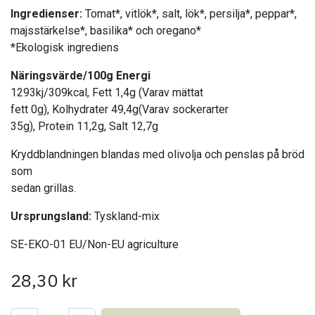
Ingredienser:
Tomat*, vitlök*, salt, lök*, persilja*, peppar*,
majsstärkelse*, basilika* och oregano*
*Ekologisk ingrediens
Näringsvärde/100g Energi
1293kj/309kcal, Fett 1,4g (Varav mättat
fett 0g), Kolhydrater 49,4g(Varav sockerarter
35g), Protein 11,2g, Salt 12,7g
Kryddblandningen blandas med olivolja och penslas på bröd
som
sedan grillas.
Ursprungsland:
Tyskland-mix
SE-EKO-01 EU/Non-EU agriculture
28,30
kr