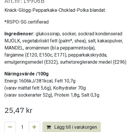
Art.nr: L9906B
Knäck-Glögg-Pepparkaka-Choklad-Polka blandat.
*RSPO-SG certifierad
Ingredienser:
glukossirap, socker, sockrad kondenserad
MJÖLK, vegetabiliskt fett (palm*, shea), salt, kakaopulver,
MANDEL, aromämnen (bl.a pepparmintsolja),
färgämne (E120, E150c, E171), pepparkakskrydda,
emulgeringsmedel (E322), surhetsreglerande medel (E296)
Näringsvärde /100g
Energi 1606kJ/381kcal, Fett 10,7g
(varav mättat fett 5,6g), Kolhydrater 70g
(varav sockerarter 52g), Protein 1,8g, Salt 0,3g
25,47
kr
Lägg till i varukorgen