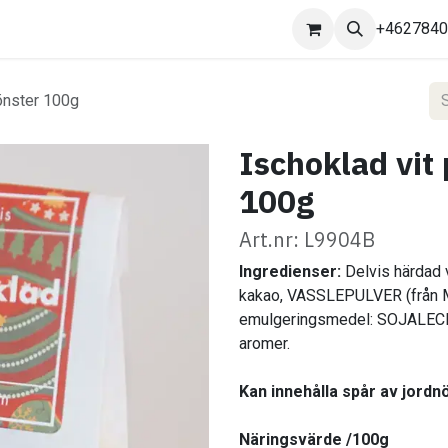
Kontakta oss
+462784
önster 100g
Ischoklad vit
100g
Art.nr: L9904B
Ingredienser:
Delvis härdad v
kakao, VASSLEPULVER (frå
emulgeringsmedel: SOJALECITIN
aromer.
Kan innehålla spår av jordnö
Näringsvärde /100g