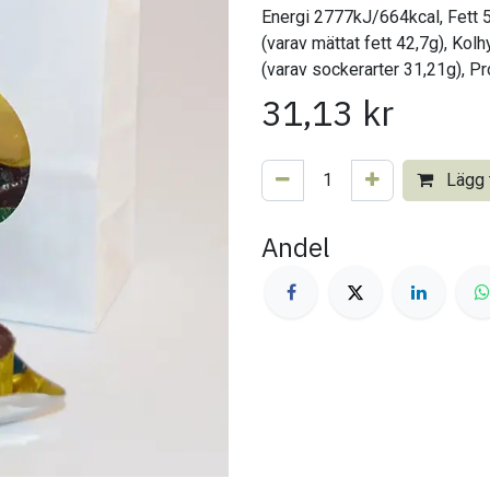
Energi 2777kJ/664kcal, Fett 
(varav mättat fett 42,7g), Kol
(varav sockerarter 31,21g), Pr
31,13
kr
Lägg t
Andel