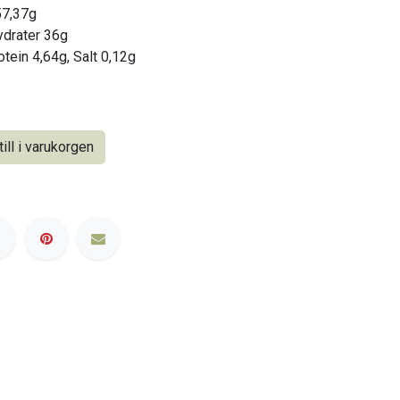
57,37g
hydrater 36g
otein 4,64g, Salt 0,12g
ill i varukorgen