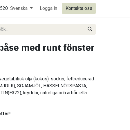
0520
Svenska
Logga in
Kontakta oss
 påse med runt fönster
egetabilisk olja (kokos), socker, fettreducerad
n MJÖLK), SOJAMJÖL, HASSELNÖTSPASTA,
(E322), kryddor, naturliga och artificiella
tter!