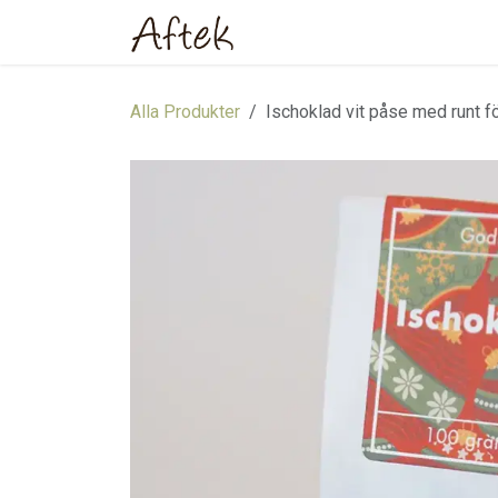
Hoppa till innehåll
Hem
Webbutik
Om oss
Alla Produkter
Ischoklad vit påse med runt f