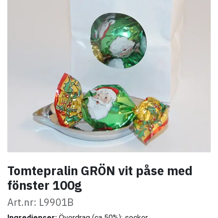
Tomtepralin GRÖN vit påse med
fönster 100g
Art.nr: L9901B
Ingredienser:
Överdrag (ca 50%); socker,