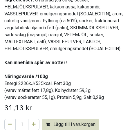
HELMJÖLKSPULVER, kakaomassa, kakaosmör,
VASSLEPULVER, emulgeringsmedel (SOJALECITIN), arom;
naturlig vaniljarom. Fyllning (ca 50%); socker, fraktionerad
vegetabilisk olja och fett (palm), SKUMMJÖLKSPULVER,
sädesslag (majsmjöl, rismjöl, VETEMJÖL, socker,
MALTEXTRAKT, salt), VASSLEPULVER, LAKTOS,
HELMJÖLKSPULVER, emulgeringsmedel (SOJALECITIN).
Kan innehålla spår av nötter!
Näringsvärde /100g
Energi 2236kJ/535kcal, Fett 30g
(varav mättat fett 17,8g), Kolhydrater 59,3g
(varav sockerarter 55,1g), Protein 5,9g, Salt 0,28g
31,13
kr
Lägg till i varukorgen