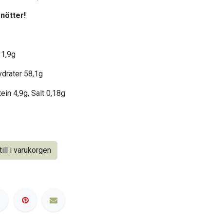
 nötter!
31,9g
hydrater 58,1g
ein 4,9g, Salt 0,18g
ill i varukorgen