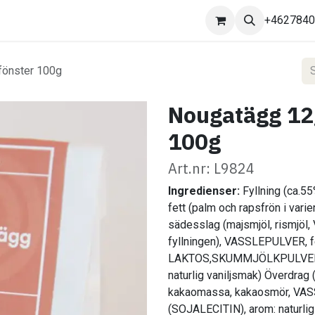
Kontakta oss
+462784
fönster 100g
Nougatägg 12g
100g
Art.nr: L9824
Ingredienser:
Fyllning (ca.55
fett (palm och rapsfrön i va
sädesslag (majsmjöl, rismjöl
fyllningen), VASSLEPULVER, fe
LAKTOS,SKUMMJÖLKPULVER, 
naturlig vaniljsmak) Överdra
kakaomassa, kakaosmör, VA
(SOJALECITIN), arom: naturlig