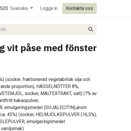
0520
Svenska
Logga in
Kontakta oss
 vit påse med fönster
%) (socker, fraktionerad vegetabilisk olja och
rierande proportion), HASSELNÖTTER 8%,
, VETEMJÖL, socker, MALTEXTRAKT, salt) (7% av
ttfritt kakaopulver,
emulgeringsmedel (SOJALECITIN),arom:
g (ca. 45%) (socker, HELMJÖLKSPULVER (16,5%),
SSLEPULVER, emulgeringsmedel
 vaniljsmak)