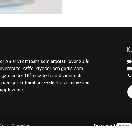
K
r AB är vi ett team som arbetat i över 20 år
everera te, kaffe, kryddor och godis som
gliga stunder. Utformade för individer och
ingar ger Er tradition, kvalitet och innovation
kupplevelse.
S)
|
Svenska
Drivs med