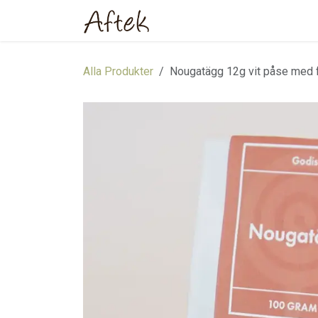
Hoppa till innehåll
Hem
Webbutik
Om oss
Alla Produkter
Nougatägg 12g vit påse med 