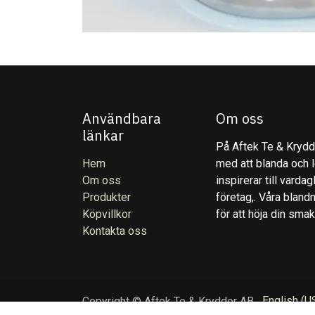
Användbara
Om oss
länkar
På Aftek Te & Kryddo
Hem
med att blanda och l
Om oss
inspirerar till varda
Produkter
företag,. Våra blandn
Köpvillkor
för att höja din sma
Kontakta oss
English (U
Copyright © Aftek Te & Kryddor AB