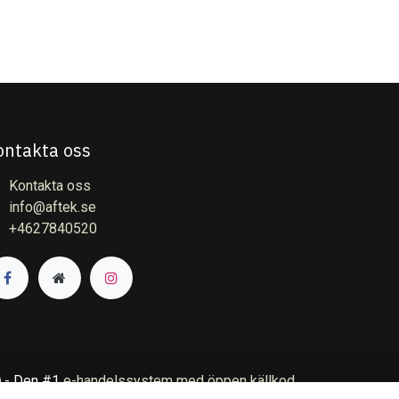
ontakta oss
Kontakta oss
info@aftek.se
+4627840520
- Den #1
e-handelssystem med öppen källkod