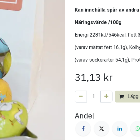
Kan innehålla spår av andra
Näringsvärde /100g
Energi 2281kJ/546kcal, Fett 
(varav mättat fett 16,1g), Kol
(varav sockerarter 54,1g), Prot
31,13
kr
Lägg t
Andel