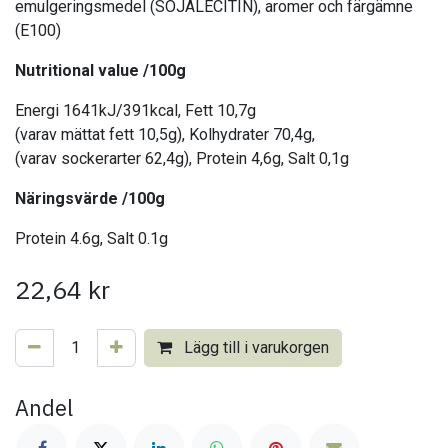
emulgeringsmedel (SOJALECITIN), aromer och färgämne
(E100)
Nutritional value /100g
Energi 1641kJ/391kcal, Fett 10,7g
(varav mättat fett 10,5g), Kolhydrater 70,4g,
(varav sockerarter 62,4g), Protein 4,6g, Salt 0,1g
Näringsvärde /100g
Protein 4.6g, Salt 0.1g
22,64
kr
Lägg till i varukorgen
Andel