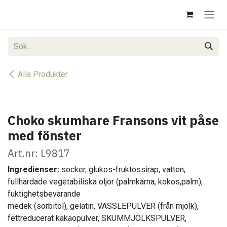
Hoppa till innehåll
Alla Produkter
Choko skumhare Fransons vit påse
med fönster
Art.nr: L9817
Ingredienser:
socker, glukos-fruktossirap, vatten,
fullhärdade vegetabiliska oljor (palmkärna, kokos,palm),
fuktighetsbevarande
medek (sorbitol), gelatin, VASSLEPULVER (från mjölk),
fettreducerat kakaopulver, SKUMMJÖLKSPULVER,