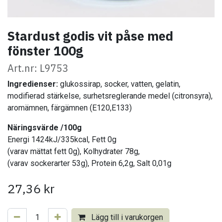
Stardust godis vit påse med
fönster 100g
Art.nr: L9753
Ingredienser:
glukossirap, socker, vatten, gelatin,
modifierad stärkelse, surhetsreglerande medel (citronsyra),
aromämnen, färgämnen (E120,E133)
Näringsvärde /100g
Energi 1424kJ/335kcal, Fett 0g
(varav mättat fett 0g), Kolhydrater 78g,
(varav sockerarter 53g), Protein 6,2g, Salt 0,01g
27,36
kr
Lägg till i varukorgen