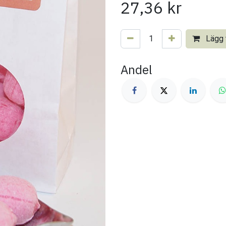
27,36
kr
Lägg t
Andel