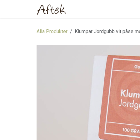
Hoppa till innehåll
Hem
Webbutik
Om oss
Alla Produkter
Klumpar Jordgubb vit påse m