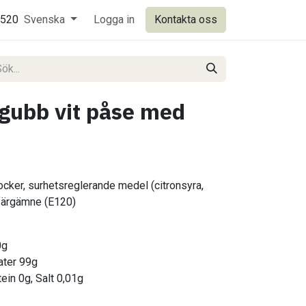
0520
Svenska
Logga in
Kontakta oss
gubb vit påse med
cker, surhetsreglerande medel (citronsyra,
 färgämne (E120)
​
0g
rater 99g
tein 0g, Salt 0,01g