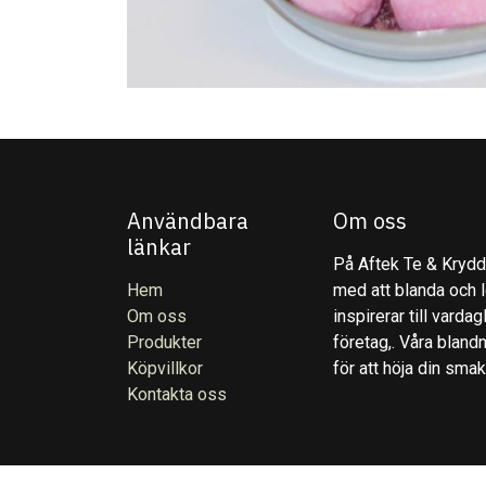
Användbara
Om oss
länkar
På Aftek Te & Kryddo
Hem
med att blanda och l
Om oss
inspirerar till varda
Produkter
företag,. Våra blandn
Köpvillkor
för att höja din sma
Kontakta oss