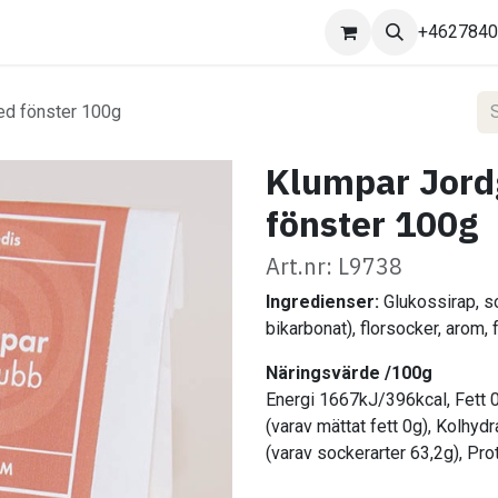
Kontakta oss
+462784
ed fönster 100g
Klumpar Jord
fönster 100g
Art.nr: L9738
Ingredienser:
Glukossirap, so
bikarbonat), florsocker, arom,
Näringsvärde /100g
Energi 1667kJ/396kcal, Fett 
(varav mättat fett 0g), Kolhyd
(varav sockerarter 63,2g), Pro