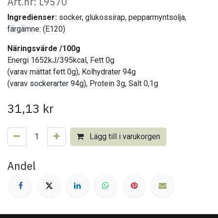
Art.nr: L9570
Ingredienser:
socker, glukossirap, pepparmyntsolja,
färgämne: (E120)
Näringsvärde /100g
Energi 1652kJ/395kcal, Fett 0g
(varav mättat fett 0g), Kolhydrater 94g
(varav sockerarter 94g), Protein 3g, Salt 0,1g
31,13
kr
Lägg till i varukorgen
Andel