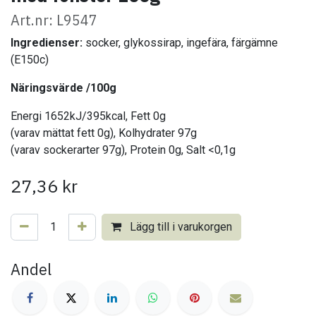
Art.nr: L9547
Ingredienser:
socker, glykossirap, ingefära, färgämne
(E150c)
Näringsvärde /100g
Energi 1652kJ/395kcal, Fett 0g
(varav mättat fett 0g), Kolhydrater 97g
(varav sockerarter 97g), Protein 0g, Salt <0,1g
27,36
kr
Lägg till i varukorgen
Andel