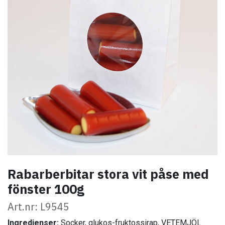
Rabarberbitar stora vit påse med
fönster 100g
Art.nr: L9545
Ingredienser:
Socker, glukos-fruktossirap, VETEMJÖL