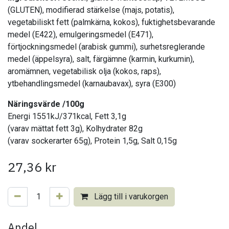
(GLUTEN), modifierad stärkelse (majs, potatis),
vegetabiliskt fett (palmkärna, kokos), fuktighetsbevarande
medel (E422), emulgeringsmedel (E471),
förtjockningsmedel (arabisk gummi), surhetsreglerande
medel (äppelsyra), salt, färgämne (karmin, kurkumin),
aromämnen, vegetabilisk olja (kokos, raps),
ytbehandlingsmedel (karnaubavax), syra (E300)
​
Näringsvärde /100g
Energi 1551kJ/371kcal, Fett 3,1g
(varav mättat fett 3g), Kolhydrater 82g
(varav sockerarter 65g), Protein 1,5g, Salt 0,15g
27,36
kr
Lägg till i varukorgen
Andel