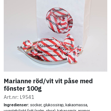
Marianne röd/vit vit påse med
fönster 100g
Art.nr: L9541
Ingredienser:
socker, glukossirap, kakaomassa,
vegetabiliskt fett (palm, shea), kakaosmör, aromer,