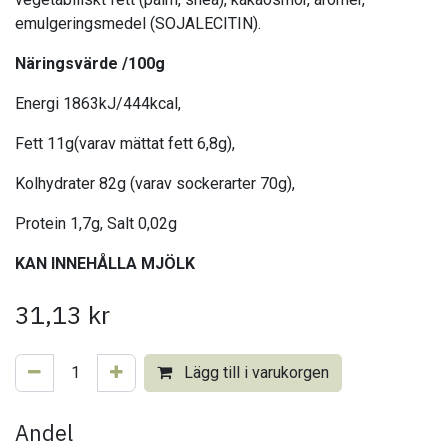
emulgeringsmedel (SOJALECITIN).
Näringsvärde /100g
Energi 1863kJ/444kcal,
Fett 11g(varav mättat fett 6,8g),
Kolhydrater 82g (varav sockerarter 70g),
Protein 1,7g, Salt 0,02g
KAN INNEHÅLLA MJÖLK
31,13
kr
Lägg till i varukorgen
Andel