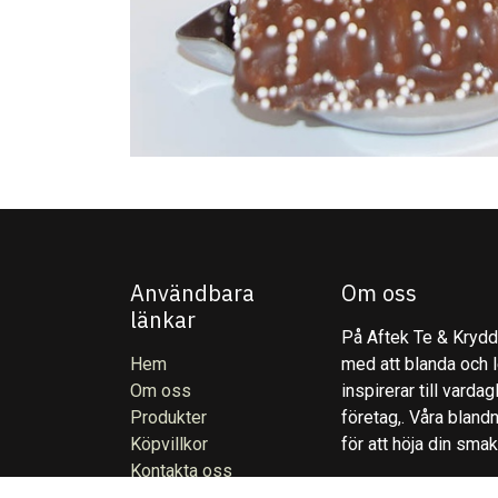
Användbara
Om oss
länkar
På Aftek Te & Kryddo
Hem
med att blanda och l
Om oss
inspirerar till varda
Produkter
företag,. Våra blandn
Köpvillkor
för att höja din sma
Kontakta oss