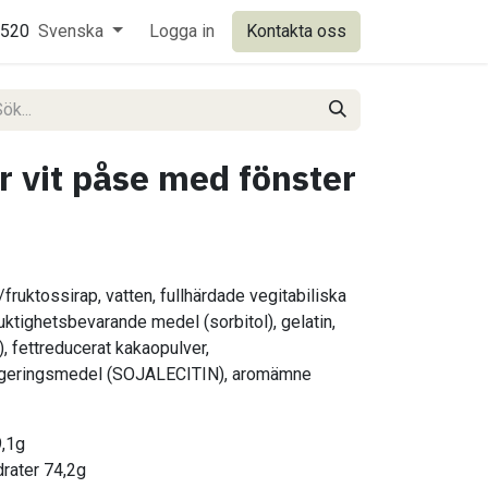
0520
Svenska
Logga in
Kontakta oss
 vit påse med fönster
fruktossirap, vatten, fullhärdade vegitabiliska
fuktighetsbevarande medel (sorbitol), gelatin,
fettreducerat kakaopulver,
ringsmedel (SOJALECITIN), aromämne
9,1g
drater 74,2g