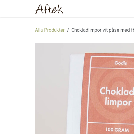
Hoppa till innehåll
Hem
Webbutik
Om oss
Alla Produkter
Chokladlimpor vit påse med f