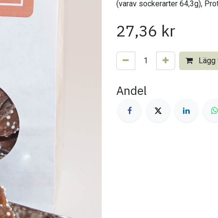
(varav sockerarter 64,3g), Prot
27,36
kr
Lägg t
Andel