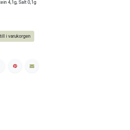
ein 4,1g, Salt 0,1g
ill i varukorgen