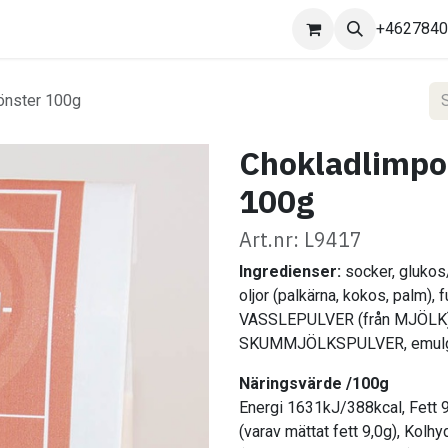
Kontakta oss
+462784
önster 100g
Chokladlimpor
100g
Art.nr: L9417
Ingredienser:
socker, glukos/
oljor (palkärna, kokos, palm), 
VASSLEPULVER (från MJÖLK), 
SKUMMJÖLKSPULVER, emulge
Näringsvärde /100g
Energi 1631kJ/388kcal, Fett 
(varav mättat fett 9,0g), Kolhy