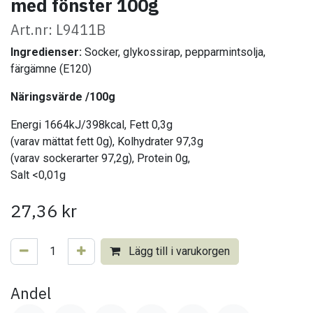
med fönster 100g
Art.nr: L9411B
Ingredienser:
Socker, glykossirap, pepparmintsolja,
färgämne (E120)
Näringsvärde /100g
Energi 1664kJ/398kcal, Fett 0,3g
(varav mättat fett 0g), Kolhydrater 97,3g
(varav sockerarter 97,2g), Protein 0g,
Salt <0,01g
27,36
kr
Lägg till i varukorgen
Andel