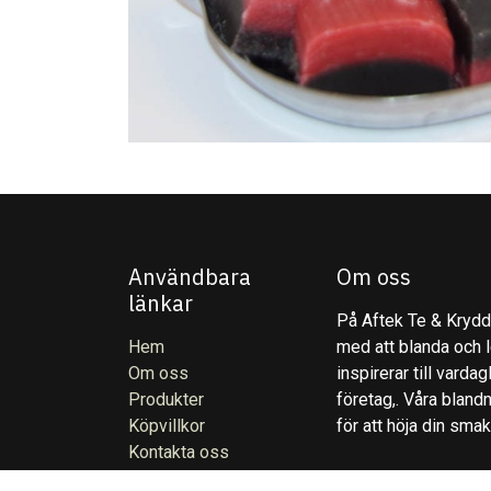
Användbara
Om oss
länkar
På Aftek Te & Kryddo
Hem
med att blanda och l
Om oss
inspirerar till varda
Produkter
företag,. Våra blandn
Köpvillkor
för att höja din sma
Kontakta oss