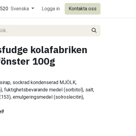
0520
Svenska
Logga in
Kontakta oss
sfudge kolafabriken
fönster 100g
ssirap, sockrad kondenserad MJÖLK,
), fuktighetsbevarande medel (sorbitol), salt,
E153), emulgeringsmedel (solroslecitin),
l!