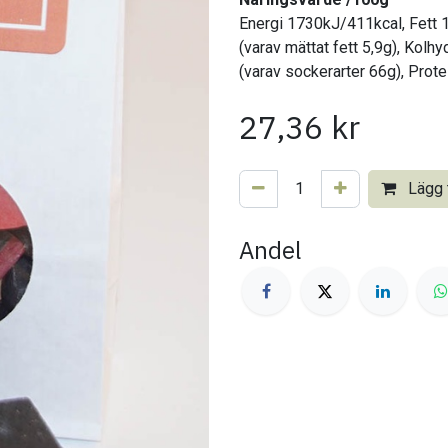
Energi 1730kJ/411kcal, Fett 
(varav mättat fett 5,9g), Kolhy
(varav sockerarter 66g), Prote
27,36
kr
Lägg t
Andel