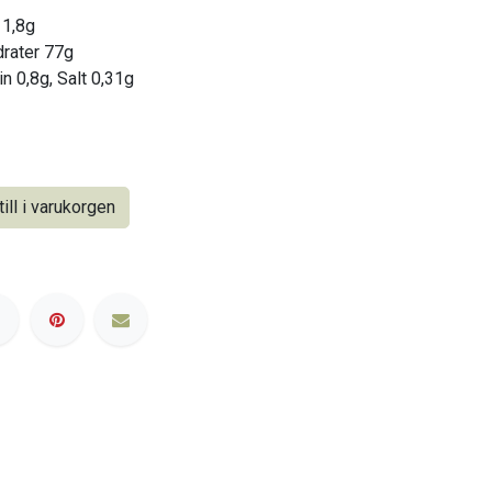
11,8g
drater 77g
in 0,8g, Salt 0,31g
ill i varukorgen