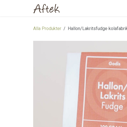
Hoppa till innehåll
Hem
Webbutik
Om oss
Alla Produkter
Hallon/Lakritsfudge kolafabr