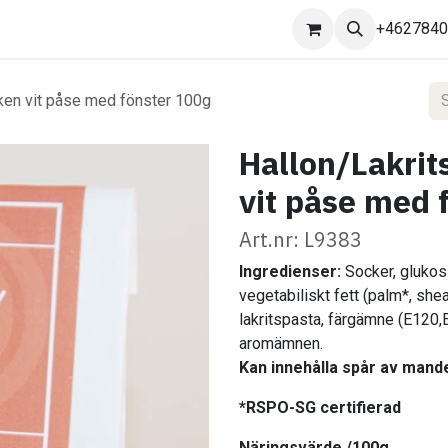
Kontakta oss
+462784
iken vit påse med fönster 100g
Hallon/Lakrit
vit påse med 
Art.nr: L9383
Ingredienser:
Socker, gluko
vegetabiliskt fett (palm*, shea
lakritspasta, färgämne (E120,
aromämnen.
Kan innehålla spår av mande
*RSPO-SG certifierad
Näringsvärde /100g