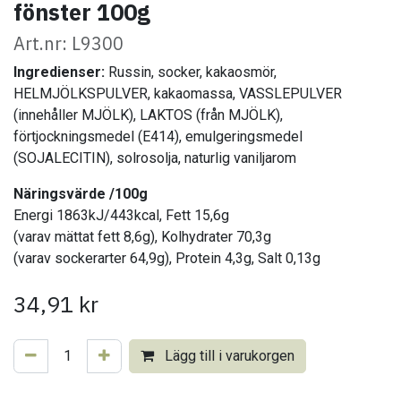
fönster 100g
Art.nr: L9300
Ingredienser:
Russin, socker, kakaosmör,
HELMJÖLKSPULVER, kakaomassa, VASSLEPULVER
(innehåller MJÖLK), LAKTOS (från MJÖLK),
förtjockningsmedel (E414), emulgeringsmedel
(SOJALECITIN), solrosolja, naturlig vaniljarom
Näringsvärde /100g
Energi 1863kJ/443kcal, Fett 15,6g
(varav mättat fett 8,6g), Kolhydrater 70,3g
(varav sockerarter 64,9g), Protein 4,3g, Salt 0,13g
34,91
kr
Lägg till i varukorgen