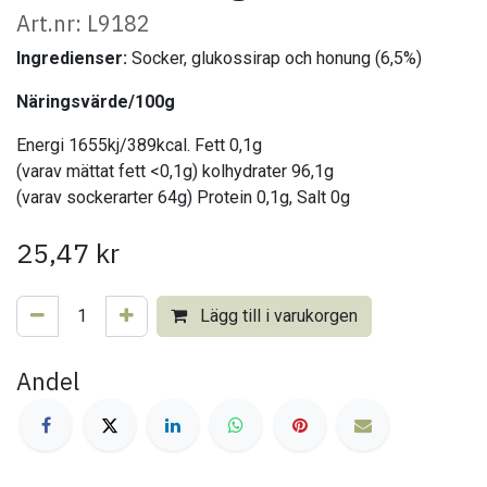
Art.nr: L9182
Ingredienser:
Socker, glukossirap och honung (6,5%)
Näringsvärde/100g
Energi 1655kj/389kcal. Fett 0,1g
(varav mättat fett <0,1g) kolhydrater 96,1g
(varav sockerarter 64g) Protein 0,1g, Salt 0g
25,47
kr
Lägg till i varukorgen
Andel