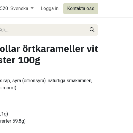
0520
Svenska
Logga in
Kontakta oss
ollar örtkarameller vit
ster 100g
irap, syra (citronsyra), naturliga smakämnen,
h morot)
0,1g)
rarter 59,8g)