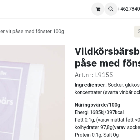
Kontakta oss
+462784
ler vit påse med fönster 100g
Vildkörsbärsb
påse med fön
Art.nr: L9155
Ingredienser:
Socker, glukoss
koncentrater (svarta vinbär oc
Näringsvärde/100g
Energi 1685kj/397kcal.
Fett 0,1g, (varav mättat fett <
kolhydrater 97,8g(varav socke
Protein 0,1g, Salt 0g