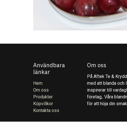
Användbara
Om oss
länkar
På Aftek Te & Kryddo
Hem
med att blanda och l
Om oss
inspirerar till varda
Produkter
företag,. Våra blandn
Köpvillkor
för att höja din sma
Kontakta oss