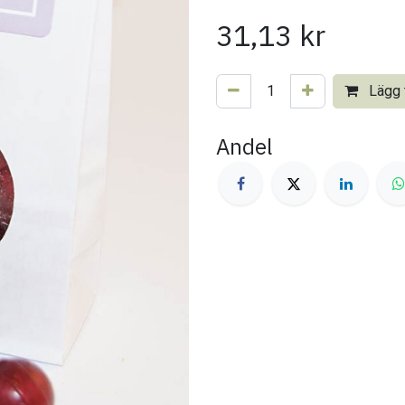
31,13
kr
Lägg t
Andel