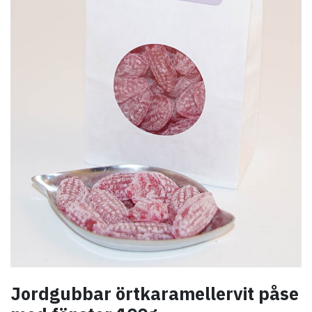
Jordgubbar örtkaramellervit påse