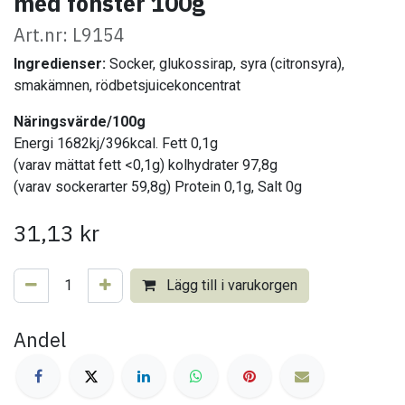
med fönster 100g
Art.nr: L9154
Ingredienser:
Socker, glukossirap,
syra (citronsyra),
smakämnen, rödbetsjuicekoncentrat
Näringsvärde/100g
Energi 1682kj/396kcal. Fett 0,1g
(varav mättat fett <0,1g) kolhydrater 97,8g
(varav sockerarter 59,8g) Protein 0,1g, Salt 0g
31,13
kr
Lägg till i varukorgen
Andel