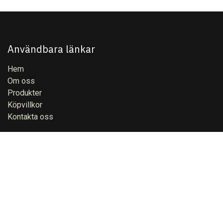
Användbara länkar
Hem
Om oss
Produkter
Köpvillkor
Kontakta oss
Om oss
På Aftek Te & Kryddor AB är vi ett team som arbetat i över
20 år med att blanda och leverera te, kaffe, kryddor och
godis som inspirerar till vardagliga stunder. Utformade för
individer och företag,. Våra blandningar ger Er tradition,