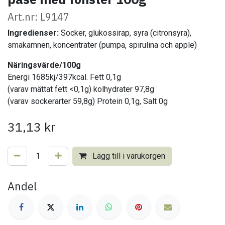
Art.nr: L9147
Ingredienser:
Socker, glukossirap,
syra (citronsyra),
smakämnen,
koncentrater (pumpa, spirulina och äpple)
Näringsvärde/100g
Energi 1685kj/397kcal. Fett 0,1g
(varav mättat fett <0,1g) kolhydrater 97,8g
(varav sockerarter 59,8g) Protein 0,1g, Salt 0g
31,13
kr
Lägg till i varukorgen
Andel