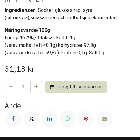
Art.nr: L9140
Ingredienser:
Socker, glukossirap, syra
(citronsyra),smakämnen och rödbetsjuicekoncentrat
Näringsvärde/100g
Energi 1679kj/395kcal. Fett 0,1g
(varav mättat fett <0,1g) kolhydrater 97,8g
(varav sockerarter 59,8g) Protein 0,1g, Salt 0g
31,13
kr
Lägg till i varukorgen
Andel