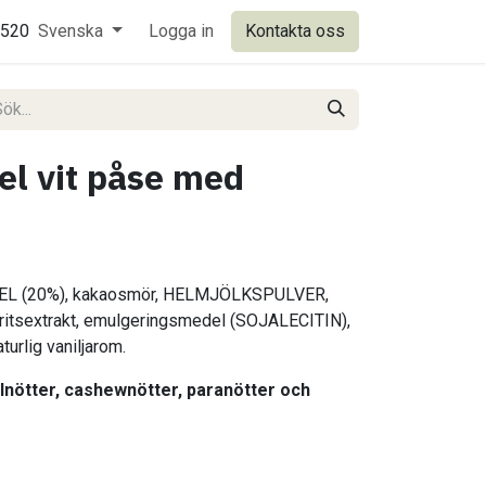
0520
Svenska
Logga in
Kontakta oss
l vit påse med
EL (20%), kakaosmör, HELMJÖLKSPULVER,
tsextrakt, emulgeringsmedel (SOJALECITIN),
urlig vaniljarom.
lnötter, cashewnötter, paranötter och