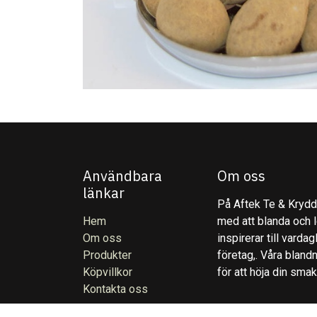
Användbara
Om oss
länkar
På Aftek Te & Kryddo
Hem
med att blanda och l
Om oss
inspirerar till varda
Produkter
företag,. Våra blandn
Köpvillkor
för att höja din sma
Kontakta oss