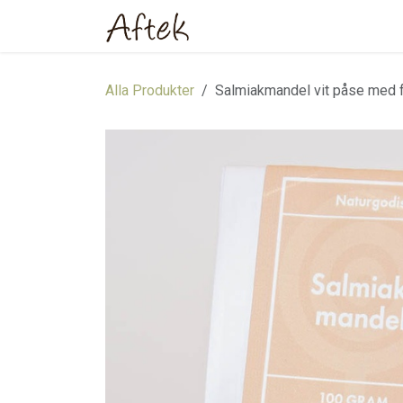
Hoppa till innehåll
Hem
Webbutik
Om oss
Alla Produkter
Salmiakmandel vit påse med 