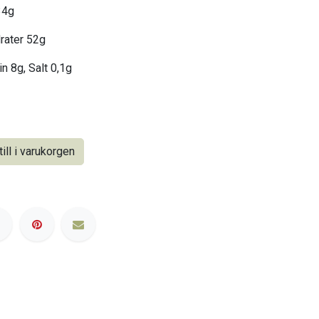
34g
drater 52g
n 8g, Salt 0,1g
ill i varukorgen