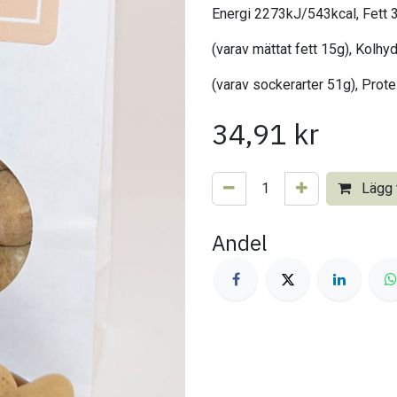
Energi 2273kJ/543kcal, Fett 
(varav mättat fett 15g), Kolhy
(varav sockerarter 51g), Protei
34,91
kr
Lägg t
Andel