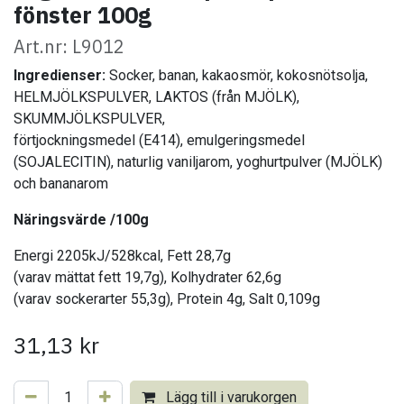
fönster 100g
Art.nr: L9012
Ingredienser:
Socker, banan, kakaosmör, kokosnötsolja,
HELMJÖLKSPULVER, LAKTOS (från MJÖLK),
SKUMMJÖLKSPULVER,
förtjockningsmedel (E414), emulgeringsmedel
(SOJALECITIN), naturlig vaniljarom, yoghurtpulver (MJÖLK)
och bananarom
Näringsvärde /100g
Energi 2205kJ/528kcal, Fett 28,7g
(varav mättat fett 19,7g), Kolhydrater 62,6g
(varav sockerarter 55,3g), Protein 4g, Salt 0,109g
31,13
kr
Lägg till i varukorgen