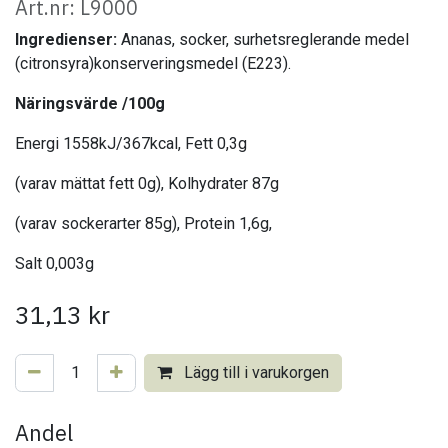
Art.nr: L9000
Ingredienser:
Ananas, socker, surhetsreglerande medel
(citronsyra)konserveringsmedel (E223).
Näringsvärde /100g
Energi 1558kJ/367kcal, Fett 0,3g
(varav mättat fett 0g), Kolhydrater 87g
(varav sockerarter 85g), Protein 1,6g,
Salt 0,003g
31,13
kr
Lägg till i varukorgen
Andel