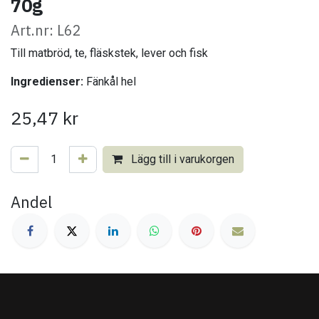
70g
Art.nr: L62
Till matbröd, te, fläskstek, lever och fisk
Ingredienser:
Fänkål hel
25,47
kr
Lägg till i varukorgen
Andel