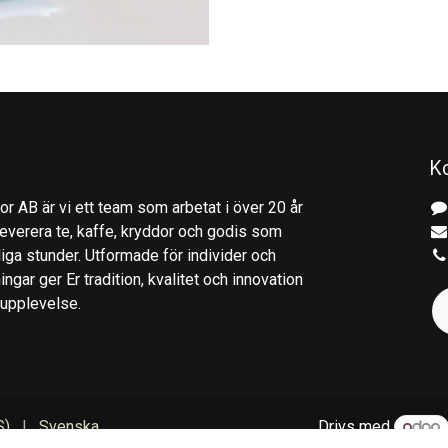
K
r AB är vi ett team som arbetat i över 20 år
everera te, kaffe, kryddor och godis som
gliga stunder. Utformade för individer och
ingar ger Er tradition, kvalitet och innovation
kupplevelse.
S)
|
Svenska
Drivs med