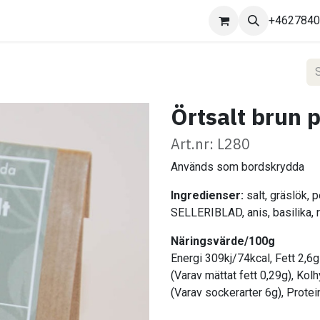
Kontakta oss
+462784
Örtsalt brun 
Art.nr: L280
Används som bordskrydda
Ingredienser:
salt, gräslök, pe
SELLERIBLAD, anis, basilika,
Näringsvärde/100g
Energi 309kj/74kcal, Fett 2,6g
(Varav mättat fett 0,29g), Kol
(Varav sockerarter 6g), Protei