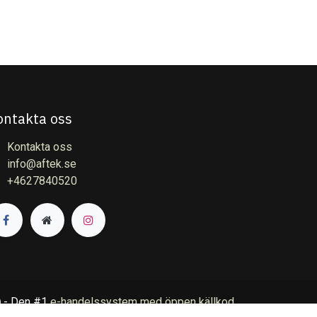
ontakta oss
Kontakta oss
info@aftek.se
+4627840520
- Den #1
e-handelssystem med öppen källkod