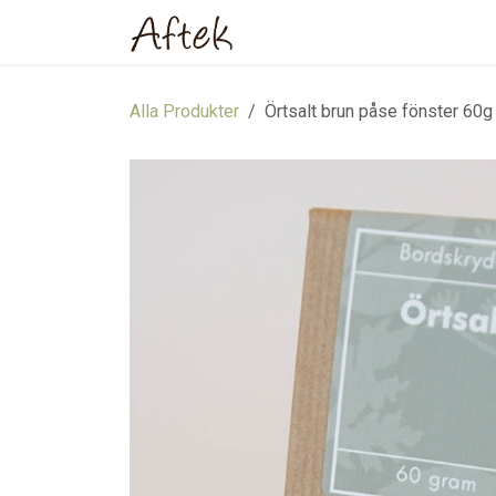
Hoppa till innehåll
Hem
Webbutik
Om oss
Alla Produkter
Örtsalt brun påse fönster 60g