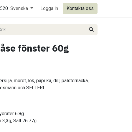
0520
Svenska
Logga in
Kontakta oss
påse fönster 60g
rsilja, morot, lök, paprika, dill, palsternacka,
 rosmarin och SELLERI
hydrater 6,8g
n 3,3g, Salt 76,77g