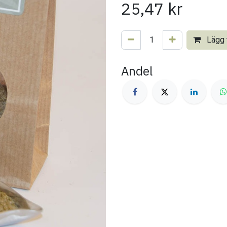
25,47
kr
Lägg t
Andel