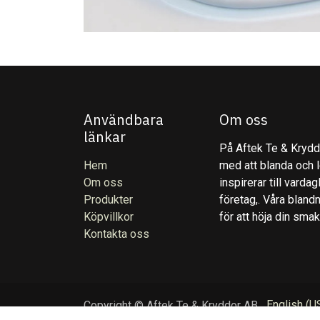
Användbara
Om oss
länkar
På Aftek Te & Kryddo
Hem
med att blanda och l
Om oss
inspirerar till varda
Produkter
företag,. Våra blandn
Köpvillkor
för att höja din sma
Kontakta oss
English (U
Copyright © Aftek Te & Kryddor AB