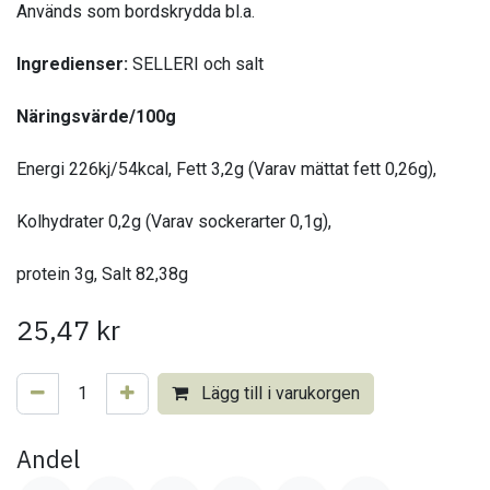
Används som bordskrydda bl.a.
Ingredienser:
SELLERI och salt
Näringsvärde/100g
Energi 226kj/54kcal, Fett 3,2g (Varav mättat fett 0,26g),
Kolhydrater 0,2g (Varav sockerarter 0,1g),
protein 3g, Salt 82,38g
25,47
kr
Lägg till i varukorgen
Andel