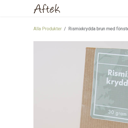
Hoppa till innehåll
Hem
Webbutik
Om oss
Alla Produkter
Rismixkrydda brun med fönst