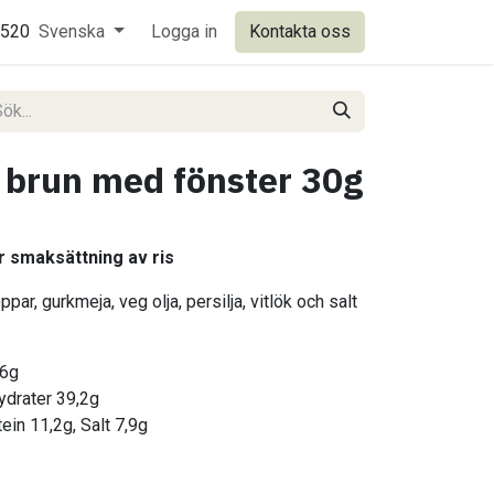
0520
Svenska
Logga in
Kontakta oss
 brun med fönster 30g
r smaksättning av ris
ppar, gurkmeja, veg olja, persilja, vitlök och salt
,6g
hydrater 39,2g
ein 11,2g, Salt 7,9g