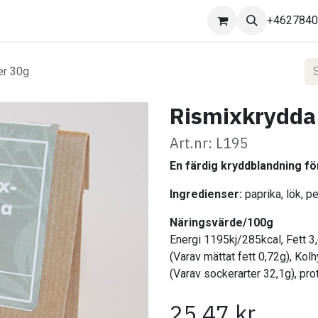
Kontakta oss
+462784
er 30g
Rismixkrydda
Art.nr: L195
En färdig kryddblandning fö
Ingredienser:
paprika, lök, pe
Näringsvärde/100g
Energi 1195kj/285kcal, Fett 3
(Varav mättat fett 0,72g), Kol
(Varav sockerarter 32,1g), prot
25,47
kr