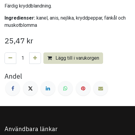
Färdig kryddblandning.
Ingredienser:
kanel, anis, nejlika, kryddpeppar, fänkål och
muskotblomma
25,47
kr
Lägg till i varukorgen
Andel
Användbara länkar