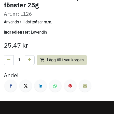
fönster 25g
Art.nr: L126
Används till doftpåsar m.m.
Ingredienser:
Lavendin
25,47
kr
Lägg till i varukorgen
Andel