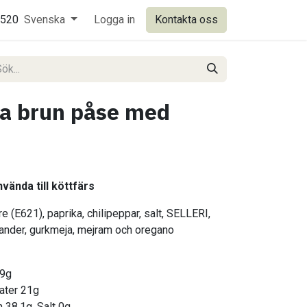
0520
Svenska
Logga in
Kontakta oss
da brun påse med
vända till köttfärs
 (E621), paprika, chilipeppar, salt, SELLERI,
iander, gurkmeja, mejram och oregano
,9g
rater 21g
n 38,1g, Salt 0g