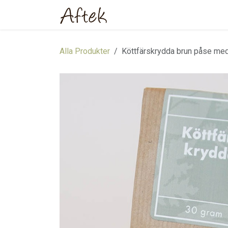
Hoppa till innehåll
Hem
Webbutik
Om oss
Alla Produkter
Köttfärskrydda brun påse med