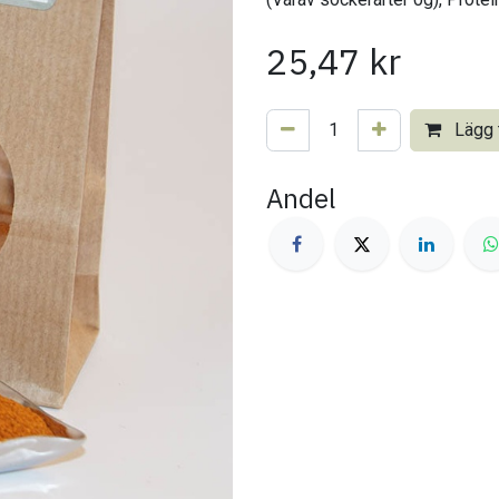
25,47
kr
Lägg t
Andel