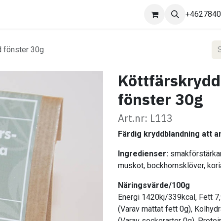
Kontakta oss
+462784
 fönster 30g
Köttfärskryd
fönster 30g
Art.nr: L113
Färdig kryddblandning att an
Ingredienser:
smakförstärkare
muskot, bockhornsklöver, kor
Näringsvärde/100g
Energi 1420kj/339kcal, Fett 7
(Varav mättat fett 0g), Kolhyd
(Varav sockerarter 0g), Protei