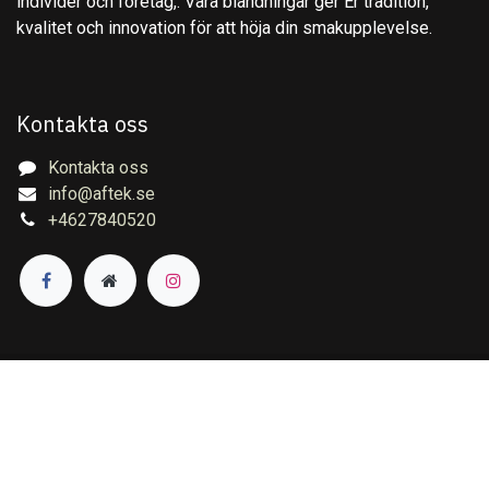
individer och företag,. Våra blandningar ger Er tradition,
kvalitet och innovation för att höja din smakupplevelse.
Kontakta oss
Kontakta oss
info@aftek.se
+4627840520
Copyright © Aftek Te & Kryddor AB
English (US)
|
Svenska
Drivs med
- Den #1
e-handelssystem med öppen
källkod