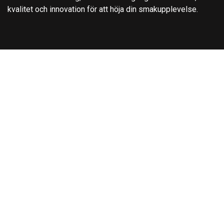
kvalitet och innovation för att höja din smakupplevelse.
Kontakta oss
Kontakta oss
info@aftek.se
+4627840520
Copyright © Aftek Te & Kryddor AB
English (US)
|
Svenska
Drivs med
- Den #1
e-handelssystem med öppen
källkod