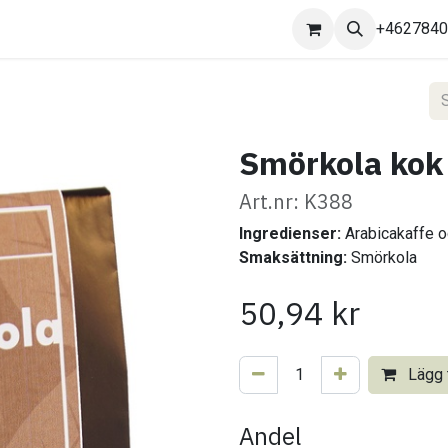
Kontakta oss
+462784
Smörkola kok
Art.nr: K388
Ingredienser:
Arabicakaffe 
Smaksättning:
Smörkola
50,94
kr
Lägg t
Andel