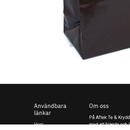
Användbara
Om oss
länkar
På Aftek Te & Kryddo
Hem
med att blanda och l