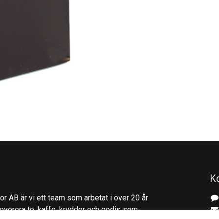
K
r AB är vi ett team som arbetat i över 20 år
everera te, kaffe, kryddor och godis som