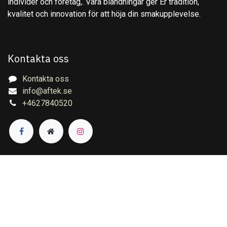
individer och företag,. Våra blandningar ger Er tradition,
kvalitet och innovation för att höja din smakupplevelse.
Kontakta oss
Kontakta oss
info@aftek.se
+4627840520
Copyright © Aftek Te & Kryddor AB
English (US)
|
Svenska
Drivs med
- Den #1
e-handelssystem med öppen
källkod