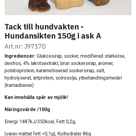
Tack till hundvakten -
Hundansikten 150g i ask A
Art.nr: J9717D
Ingredienser:
Glukossirap, socker, modifierad stärkelse,
dextros, 4% lakritsextrakt, brun sockersirap, aromer,
potatisprotein, karamelliserad sockersirap, salt,
hydrolyserat, ärtprotein, solrosolja, ytbehandlingsmedel
(karnaubavax)
Kan innehålla spår av mjölk!
Näringsvärde /100g
Energi 1487kJ/350kcal, Fett 0,2g,
(varav mättat fett <0,1g), Kolhydrater 86g