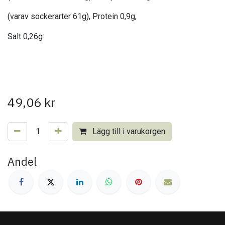
(varav sockerarter 61g), Protein 0,9g,
Salt 0,26g
49,06
kr
Lägg till i varukorgen
Andel