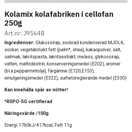
Kolamix kolafabriken i cellofan
250g
Art.nr: J9564B
Ingredienser:
Glukossirap, sockrad kondenserad MJÖLK,
socker, vegetabiliskt fett (palm*, shea), kakaopulver, salt,
salmiak, lakritspasta, lakritsextrakt, melass, glykossirap,
vatten, maltodextrin, konserveringsmedel (E202), aromer
(bl.a pepparmintolja), färgämne (E120,E153),
emulgeringsmedel (E322), surhetsreglerande medel (E330)
Kan innehålla spår av nötter!
*RSPO-SG certifierad
Näringsvärde /100g
Energi 1760kJ/417kcal, Fett 11g