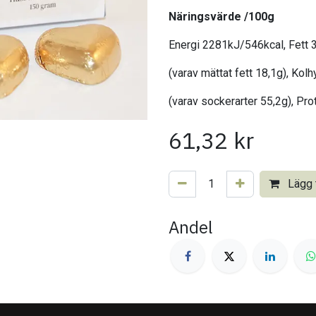
Näringsvärde /100g
Energi 2281kJ/546kcal, Fett 
(varav mättat fett 18,1g), Kol
(varav sockerarter 55,2g), Prot
61,32
kr
Lägg t
Andel