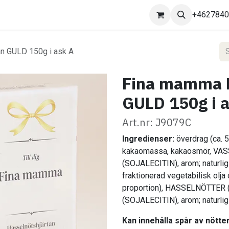
Kontakta oss
+462784
n GULD 150g i ask A
Fina mamma H
GULD 150g i 
Art.nr: J9079C
Ingredienser:
överdrag (ca.
kakaomassa, kakaosmör, VA
(SOJALECITIN), arom; naturlig 
fraktionerad vegetabilisk olja
proportion), HASSELNÖTTER 
(SOJALECITIN), arom; naturlig
Kan innehålla spår av nötte