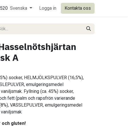
0520
Svenska
Logga in
Kontakta oss
asselnötshjärtan
ask A
 55%) socker, HELMJÖLKSPULVER (16,5%),
SSLEPULVER, emulgeringsmedel
vaniljsmak. Fyllning (ca. 45%) socker,
 och fett (palm och rapsfrön varierande
(8%), VASSLEPULVER, emulgeringsmedel
 vaniljsmak
r och gluten!