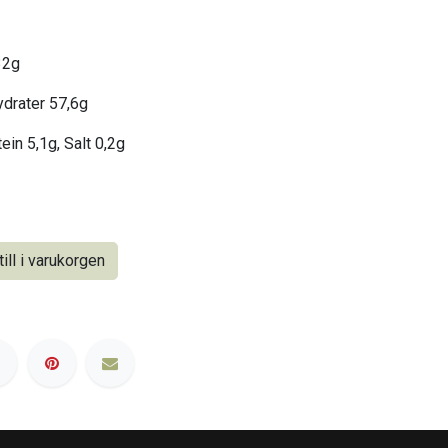
32g
hydrater 57,6g
ein 5,1g, Salt 0,2g
ill i varukorgen