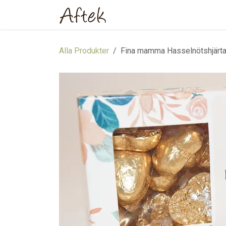
Hoppa till innehåll
Hem
Webbutik
Om oss
Alla Produkter
Fina mamma Hasselnötshjärta