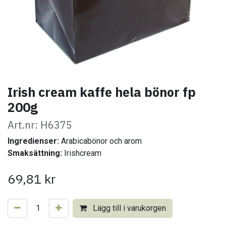
Irish cream kaffe hela bönor fp
200g
Art.nr: H6375
Ingredienser:
Arabicabönor och arom
Smaksättning:
Irishcream
69,81
kr
Lägg till i varukorgen