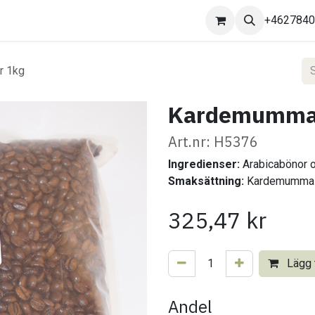
Kontakta oss
+462784
r 1kg
Kardemumma k
Art.nr: H5376
Ingredienser:
Arabicabönor 
Smaksättning:
Kardemumma
325,47
kr
Lägg t
Andel