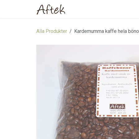
Hoppa till innehåll
Hem
Webbutik
Om oss
Alla Produkter
Kardemumma kaffe hela böno