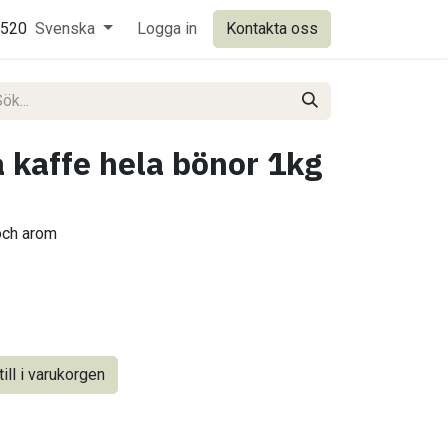
0520
Svenska
Logga in
Kontakta oss
affe hela bönor 1kg
och arom
ill i varukorgen