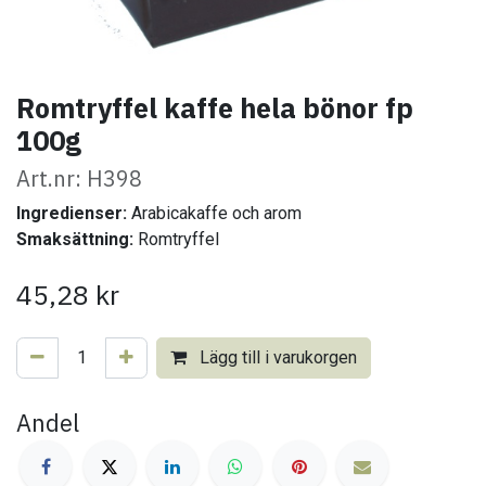
Romtryffel kaffe hela bönor fp
100g
Art.nr: H398
Ingredienser:
Arabicakaffe och arom
Smaksättning:
Romtryffel
45,28
kr
Lägg till i varukorgen
Andel