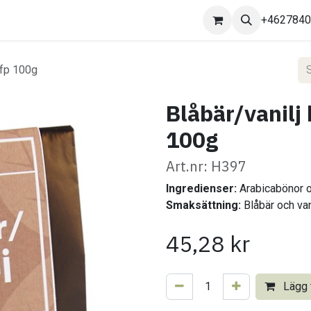
Kontakta oss
+462784
 fp 100g
Blåbär/vanilj 
100g
Art.nr: H397
Ingredienser:
Arabicabönor 
Smaksättning:
Blåbär och van
45,28
kr
Lägg t