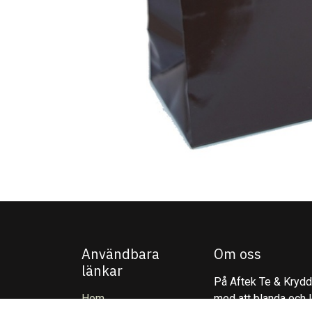
Användbara
Om oss
länkar
På Aftek Te & Kryddo
Hem
med att blanda och l