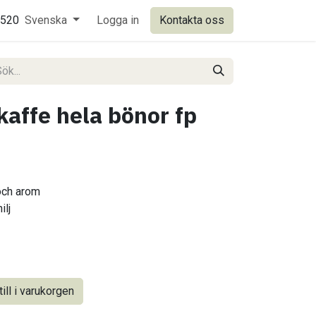
0520
Svenska
Logga in
Kontakta oss
kaffe hela bönor fp
och arom
ilj
ill i varukorgen