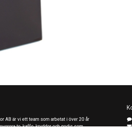
K
r AB är vi ett team som arbetat i över 20 år
everera te, kaffe, kryddor och godis som