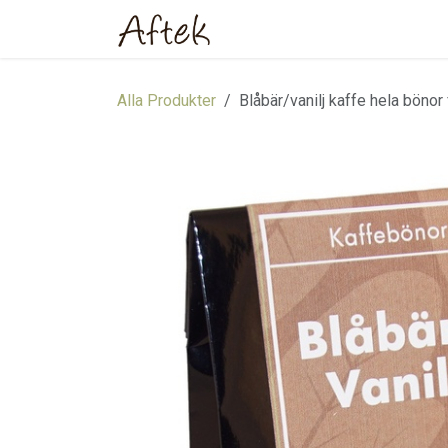
Hoppa till innehåll
Hem
Webbutik
Om oss
Alla Produkter
Blåbär/vanilj kaffe hela bönor