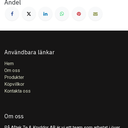
Andel
Användbara länkar
Hem
Om oss
Produkter
Köpvillkor
Kontakta oss
Om oss
På Aftek Te & Kryddor AB är vi ett team som arbetat i över