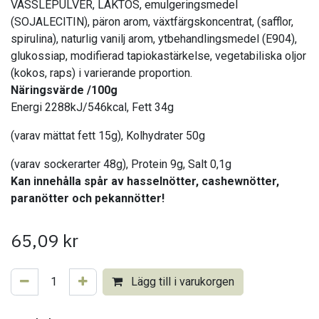
VASSLEPULVER, LAKTOS, emulgeringsmedel
(SOJALECITIN), päron arom, växtfärgskoncentrat, (safflor,
spirulina), naturlig vanilj arom, ytbehandlingsmedel (E904),
glukossiap, modifierad tapiokastärkelse, vegetabiliska oljor
(kokos, raps) i varierande proportion.
Näringsvärde /100g
Energi 2288kJ/546kcal, Fett 34g
(varav mättat fett 15g), Kolhydrater 50g
(varav sockerarter 48g), Protein 9g, Salt 0,1g
Kan innehålla spår av hasselnötter, cashewnötter,
paranötter och pekannötter!
65,09
kr
Lägg till i varukorgen