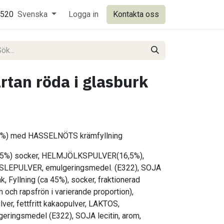
0520
Svenska
Logga in
Kontakta oss
rtan röda i glasburk
28%) med HASSELNÖTS krämfyllning
 55%) socker, HELMJÖLKSPULVER(16,5%),
SLEPULVER, emulgeringsmedel. (E322), SOJA
ak, Fyllning (ca 45%), socker, fraktionerad
m och rapsfrön i varierande proportion),
r, fettfritt kakaopulver, LAKTOS,
ngsmedel (E322), SOJA lecitin, arom,