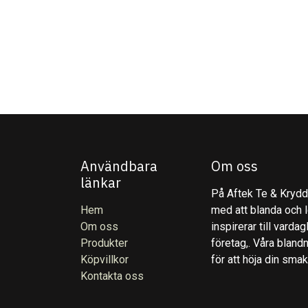
Användbara
Om oss
länkar
På Aftek Te & Kryddo
Hem
med att blanda och l
Om oss
inspirerar till varda
Produkter
företag,. Våra blandn
Köpvillkor
för att höja din sma
Kontakta oss