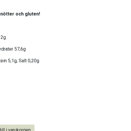
 nötter och gluten!
32g
hydrater 57,6g
ein 5,1g, Salt 0,20g
ill i varukorgen