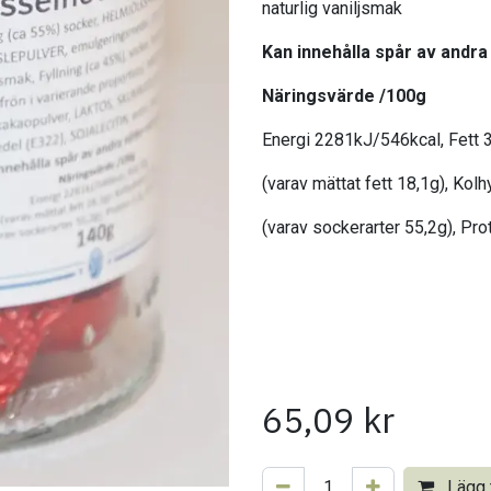
naturlig vaniljsmak
Kan innehålla spår av andra
Näringsvärde /100g
Energi 2281kJ/546kcal, Fett 
(varav mättat fett 18,1g), Kol
(varav sockerarter 55,2g), Prot
65,09
kr
Lägg t