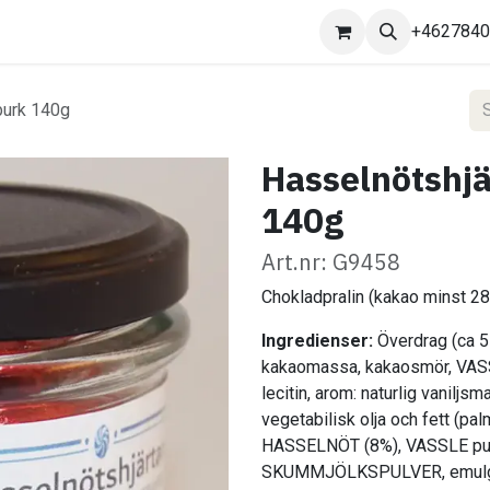
Kontakta oss
+462784
burk 140g
Hasselnötshjä
140g
Art.nr: G9458
Chokladpralin (kakao minst 
Ingredienser:
Överdrag (ca
kakaomassa, kakaosmör, VAS
lecitin, arom: naturlig vaniljsm
vegetabilisk olja och fett (pal
HASSELNÖT (8%), VASSLE pulve
SKUMMJÖLKSPULVER, emulgeri