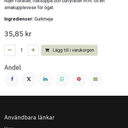
höjer risrätter, fisksoppa och curryrätter m.m. till en
smakupplevese för ögat.
Ingredienser:
Gurkmeja
35,85
kr
Lägg till i varukorgen
Andel
Användbara länkar