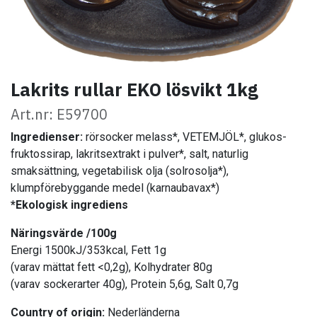
Lakrits rullar EKO lösvikt 1kg
Art.nr: E59700
Ingredienser:
rörsocker melass*, VETEMJÖL*, glukos-
fruktossirap, lakritsextrakt i pulver*, salt, naturlig
smaksättning, vegetabilisk olja (solrosolja*),
klumpförebyggande medel (karnaubavax*)
*Ekologisk ingrediens
Näringsvärde /100g
Energi 1500kJ/353kcal, Fett 1g
(varav mättat fett <0,2g), Kolhydrater 80g
(varav sockerarter 40g), Protein 5,6g, Salt 0,7g
Country of origin:
Nederländerna