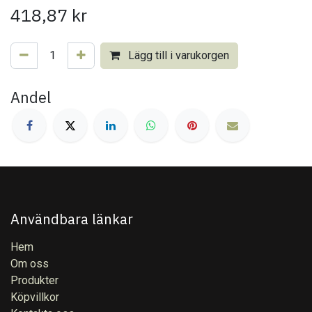
418,87
kr
Lägg till i varukorgen
Andel
Användbara länkar
Hem
Om oss
Produkter
Köpvillkor